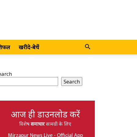
शिफल
खरीदे-बेचें
earch
Search
आज ही डाउनलोड करें
विशेष
समाचार
सामग्री के लिए
Mirzapur News Live - Official App