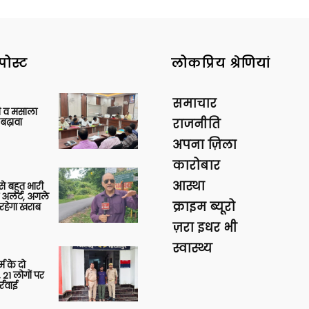
पोस्ट
लोकप्रिय श्रेणियां
समाचार
्जी व मसाला
बढ़ावा
राजनीति
अपना ज़िला
कारोबार
आस्था
 से बहुत भारी
 अलर्ट, अगले
क्राइम ब्यूरो
रहेगा खराब
ज़रा इधर भी
स्वास्थ्य
र्म के दो
 21 लोगों पर
्रवाई