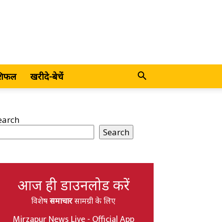
शिफल
खरीदे-बेचें
earch
Search
आज ही डाउनलोड करें
विशेष
समाचार
सामग्री के लिए
Mirzapur News Live - Official App