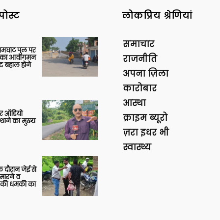
पोस्ट
लोकप्रिय श्रेणियां
समाचार
आमघाट पुल पर
ों का आवागमन
राजनीति
द बहाल होने
अपना ज़िला
कारोबार
आस्था
र ऑडियो
क्राइम ब्यूरो
थाने का मुख्य
ज़रा इधर भी
स्वास्थ्य
 दौरान जेई से
 मारने व
ाने की धमकी का