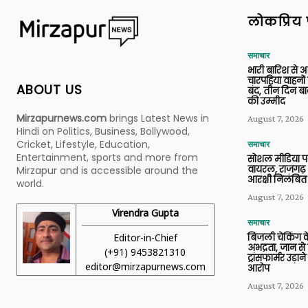
लोकप्रिय 
समाचार
भारी बारिश से 
चारपहिया वाहन
ABOUT US
बंद, तीन दिन बा
की उम्मीद
Mirzapurnews.com
brings Latest News in
August 7, 2026
Hindi on Politics, Business, Bollywood,
Cricket, Lifestyle, Education,
समाचार
Entertainment, sports and more from
सोशल मीडिया प
वायरल, राजगढ़ 
Mirzapur and is accessible around the
आरक्षी निलंबित
world.
August 7, 2026
Virendra Gupta
समाचार
Editor-in-Chief
बिजली चेकिंग के
अभद्रता, जान से
(+91) 9453821310
ट्रांसफार्मर उड़
editor@mirzapurnews.com
आरोप
August 7, 2026