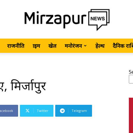
राजनीति
क्राइम
खेल
मनोरंजन
हेल्थ
दैनिक रा
MirzapurNews.com
S
, मिर्जापुर
•
acebook
Twitter
Telegram
Hindi