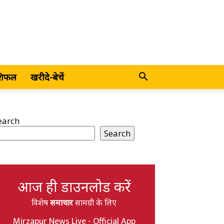
शिफल
खरीदे-बेचें
earch
Search
आज ही डाउनलोड करें
विशेष
समाचार
सामग्री के लिए
Mirzapur News Live - Official App