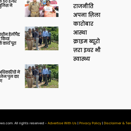
के 50 हजार
पुलिस ने
राजनीति
अपना ज़िला
कारोबार
आस्था
णाधीन हेलीपैड
े किया
क्राइम ब्यूरो
 कार्य पूरा
ज़रा इधर भी
स्वास्थ्य
 अधिकारियों ने
 लेन पुल का
षण
ws.com. All rights reserved -
Advertise With Us
|
Privacy Policy
|
Disclaimer & Ter