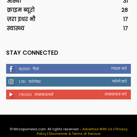
आस्था
31
क्राइम ब्यूरो
28
ज़रा इधर भी
17
स्वास्थ्य
17
STAY CONNECTED
लाइक करें
18,000
फैंस
फॉलो करें
1,791
फॉलोवर
सब्सक्राइब करें
179,000
सब्सक्राइबर्स
© Mirzapurnews.com. All rights reserved -
Advertise With Us
|
Privacy
Policy
|
Disclaimer & Terms of Service