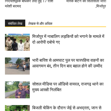
निर्दयतापूर्वक बाधकर लदी हुई 17 राशि
मास्क बांटने का सिलसिला जारी
मवेशी बरामद
,मिर्जापुर
संबंधित लेख
लेखक से और अधिक
मिर्जापुर में नाबालिग लड़कियों को भगाने के मामले में
दो आरोपी दबोचे गए
भारी बारिश से आमघाट पुल पर चारपहिया वाहनों का
आवागमन बंद, तीन दिन बाद बहाल होने की उम्मीद
सोशल मीडिया पर ऑडियो वायरल, राजगढ़ थाने का
मुख्य आरक्षी निलंबित
बिजली चेकिंग के दौरान जेई से अभद्रता, जान से