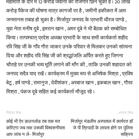
महामारी के दौर में 12 करोड जवानों की रोजगार छिन चुकी है । 20 लाख
करोड़ पैकेज की घोषणा मात्र कागजों पर है , जमीनी हकीकत में आम
जनमानस तबाह हो चुका है । मिर्जापुर जनपद के प्रभारी धीरज पाण्डे ,
युवा नेता मनीष दूबे , इमरान खान , अमर दूबे ने भी बैठक को सम्बोधित
किया । तत्पश्चात् प्रदेश अध्यक्ष प्रभारी के साथ सभी कार्यकर्ता शहीद
रवि सिंह जी के गाँव गौरा जाकर उनके परिवार से मिलकर उनको सांत्वना
दिया और शहीद रवि सिंह जी को श्रद्धांजलि अर्पित करते हुए जिगना
चौराहे पर उनकी भव्य मूर्ति लगाने की माँग की , ताकि उनकी शहादत को
जनपद सदैव याद रखें । कार्यक्रम में मुख्य रूप से अभिषेक मिश्रा , प्रविष
बेटू , हर्ष पाण्डे , रामानुज , देवीशंकर , अरबाज खान , इकबाल खान , गौरव
मिश्रा , पंकज दूबे सहित कई कार्यकर्ता मौजूद रहे ।
पिछला लेख
अगला लेख
कोई भी ऐप डाउनलोड तब तक मत
मिर्जापुर मंडलीय अस्पताल में कार्यरत डॉ
करिएगा जब तक उसकी विश्वसनीयता
जे पी त्रिपाठी के लापता होने पर पुलिस
आप जांच न ले- मिर्जापुर
सक्रिय