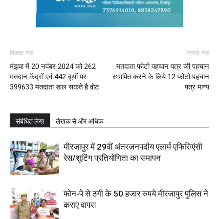
पिछला लेख
अगला लेख
मंझवा में 20 नवंबर 2024 को 262
मतदाता फोटो पहचान पत्र की पहचान
मतदान केंद्रों एवं 442 बूथों पर
स्थापित करने के लिये 12 फोटो पहचान
399633 मतदाता डाल सकते है वोट
पत्र मान्य
संबंधित लेख
लेखक से और अधिक
मीरजापुर में 29वीं अंतरजनपदीय एलार्म एफिसिएंसी
रेस/शूटिंग प्रतियोगिता का समापन
फोन-पे से ठगी के 50 हजार रुपये मीरजापुर पुलिस ने
कराए वापस