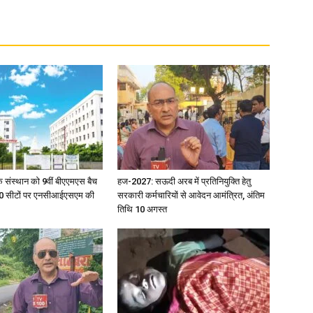
News
Paper
िक संस्थान को 9वीं बीएएमएस बैच
हज-2027: सऊदी अरब में प्रतिनियुक्ति हेतु
ु 100 सीटों पर एनसीआईएसएम की
सरकारी कर्मचारियों से आवेदन आमंत्रित, अंतिम
तिथि 10 अगस्त