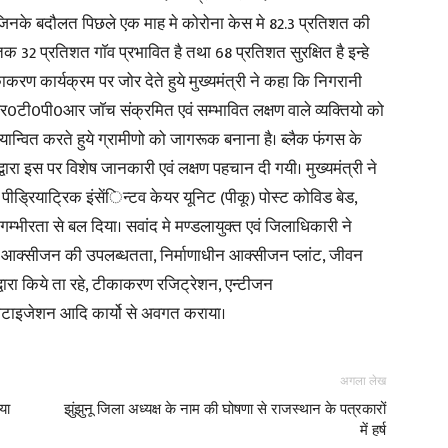
 जिनके बदौलत पिछले एक माह मे कोरोना केस मे 82.3 प्रतिशत की
तक 32 प्रतिशत गाॅव प्रभावित है तथा 68 प्रतिशत सुरक्षित है इन्हे
in
काकरण कार्यक्रम पर जोर देते हुये मुख्यमंत्री ने कहा कि निगरानी
आर0टी0पी0आर जाॅच संक्रमित एवं सम्भावित लक्षण वाले व्यक्तियो को
ान्वित करते हुये ग्रामीणो को जागरूक बनाना है। ब्लैक फंगस के
ारा इस पर विशेष जानकारी एवं लक्षण पहचान दी गयी। मुख्यमंत्री ने
Hindi,
 पीड्रियाट्रिक इंसेंिन्टव केयर यूनिट (पीकू) पोस्ट कोविड बेड,
म्भीरता से बल दिया। सवांद मे मण्डलायुक्त एवं जिलाधिकारी ने
, आक्सीजन की उपलब्धतता, निर्माणाधीन आक्सीजन प्लांट, जीवन
्वारा किये ता रहे, टीकाकरण रजिट्रेशन, एन्टीजन
टाइजेशन आदि कार्यो से अवगत कराया।
Today
अगला लेख
या
झुंझुनू जिला अध्यक्ष के नाम की घोषणा से राजस्थान के पत्रकारों
में हर्ष
Hindi