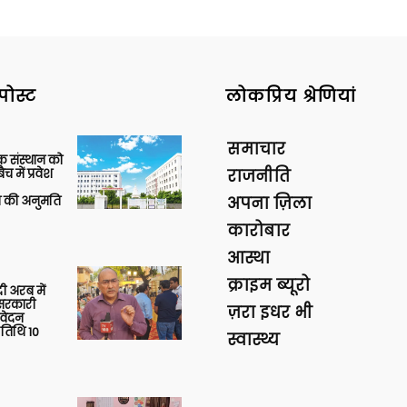
पोस्ट
लोकप्रिय श्रेणियां
समाचार
िक संस्थान को
 में प्रवेश
राजनीति
की अनुमति
अपना ज़िला
कारोबार
आस्था
क्राइम ब्यूरो
 अरब में
ु सरकारी
ज़रा इधर भी
आवेदन
 तिथि 10
स्वास्थ्य