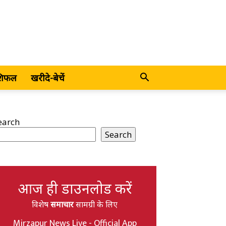
शिफल
खरीदे-बेचें
earch
Search
आज ही डाउनलोड करें
विशेष
समाचार
सामग्री के लिए
Mirzapur News Live - Official App