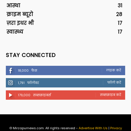
आस्था
31
क्राइम ब्यूरो
28
ज़रा इधर भी
17
स्वास्थ्य
17
STAY CONNECTED
लाइक करें
18,000
फैंस
फॉलो करें
1,791
फॉलोवर
सब्सक्राइब करें
179,000
सब्सक्राइबर्स
© Mirzapurnews.com. All rights reserved -
Advertise With Us
|
Privacy