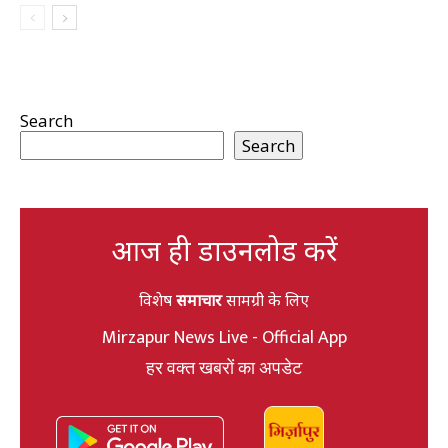
Search
Search
आज ही डाउनलोड करें
विशेष
समाचार
सामग्री के लिए
Mirzapur News Live - Official App
हर वक्त खबरों का अपडेट