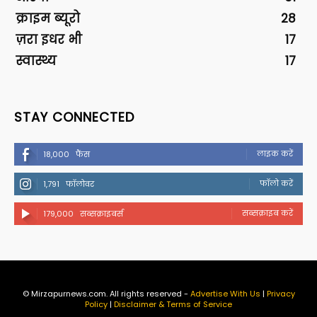
क्राइम ब्यूरो
28
ज़रा इधर भी
17
स्वास्थ्य
17
STAY CONNECTED
लाइक करें
18,000
फैंस
फॉलो करें
1,791
फॉलोवर
सब्सक्राइब करें
179,000
सब्सक्राइबर्स
© Mirzapurnews.com. All rights reserved -
Advertise With Us
|
Privacy
Policy
|
Disclaimer & Terms of Service