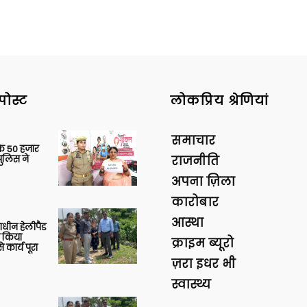
पोस्ट
लोकप्रिय श्रेणियां
समाचार
के 50 हजार
पुलिस ने
राजनीति
अपना ज़िला
कारोबार
आस्था
णाधीन हेलीपैड
े किया
क्राइम ब्यूरो
 कार्य पूरा
ज़रा इधर भी
स्वास्थ्य