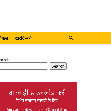
शिफल
खरीदे-बेचें
earch
Search
आज ही डाउनलोड करें
विशेष
समाचार
सामग्री के लिए
Mirzapur News Live - Official App