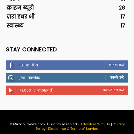
क्राइम ब्यूरो
28
ज़रा इधर भी
17
स्वास्थ्य
17
STAY CONNECTED
लाइक करें
18,000
फैंस
फॉलो करें
1,791
फॉलोवर
सब्सक्राइब करें
179,000
सब्सक्राइबर्स
© Mirzapurnews.com. All rights reserved -
Advertise With Us
|
Privacy
Policy
|
Disclaimer & Terms of Service