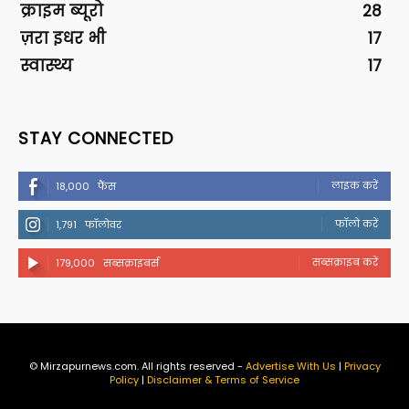
क्राइम ब्यूरो
28
ज़रा इधर भी
17
स्वास्थ्य
17
STAY CONNECTED
लाइक करें
18,000
फैंस
फॉलो करें
1,791
फॉलोवर
सब्सक्राइब करें
179,000
सब्सक्राइबर्स
© Mirzapurnews.com. All rights reserved -
Advertise With Us
|
Privacy
Policy
|
Disclaimer & Terms of Service