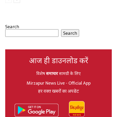
Search
Search
आज ही डाउनलोड करें
विशेष
समाचार
सामग्री के लिए
Mirzapur News Live - Official App
हर वक्त खबरों का अपडेट