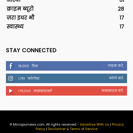
आस्था
31
क्राइम ब्यूरो
28
ज़रा इधर भी
17
स्वास्थ्य
17
STAY CONNECTED
लाइक करें
18,000
फैंस
फॉलो करें
1,791
फॉलोवर
सब्सक्राइब करें
179,000
सब्सक्राइबर्स
© Mirzapurnews.com. All rights reserved -
Advertise With Us
|
Privacy
Policy
|
Disclaimer & Terms of Service