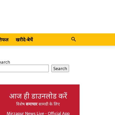
शिफल
खरीदे-बेचें
earch
Search
आज ही डाउनलोड करें
विशेष
समाचार
सामग्री के लिए
Mirzapur News Live - Official App