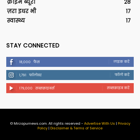
क्राइम ब्यूरो
28
ज़रा इधर भी
17
स्वास्थ्य
17
STAY CONNECTED
लाइक करें
18,000
फैंस
फॉलो करें
1,791
फॉलोवर
सब्सक्राइब करें
179,000
सब्सक्राइबर्स
© Mirzapurnews.com. All rights reserved -
Advertise With Us
|
Privacy
Policy
|
Disclaimer & Terms of Service