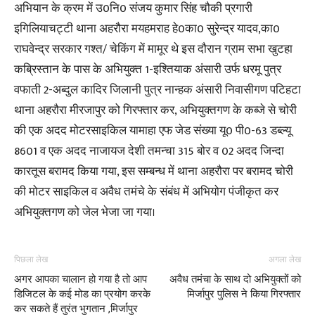
अभियान के क्रम में उ0नि0 संजय कुमार सिंह चौकी प्रगारी
इगिलियाचट्टी थाना अहरौरा मयहमराह हे0का0 सुरेन्द्र यादव,का0
राघवेन्द्र सरकार गश्त/ चेकिंग में मामूर थे इस दौरान ग्राम सभा खुटहा
कब्रिस्तान के पास के अभियुक्त 1-इश्तियाक अंसारी उर्फ धरमू पुत्र
वफाती 2-अब्दुल कादिर जिलानी पुत्र नान्हक अंसारी निवासीगण पटिहटा
थाना अहरौरा मीरजापुर को गिरफ्तार कर, अभियुक्तगण के कब्जे से चोरी
की एक अदद मोटरसाइकिल यामाहा एफ जेड संख्या यू0 पी0-63 डब्ल्यू
8601 व एक अदद नाजायज देशी तमन्चा 315 बोर व 02 अदद जिन्दा
कारतूस बरामद किया गया, इस सम्बन्ध में थाना अहरौरा पर बरामद चोरी
की मोटर साइकिल व अवैध तमंचे के संबंध में अभियोग पंजीकृत कर
अभियुक्तगण को जेल भेजा जा गया।
पिछला लेख
अगला लेख
अगर आपका चालान हो गया है तो आप
अवैध तमंचा के साथ दो अभियुक्तों को
डिजिटल के कई मोड का प्रयोग करके
मिर्जापुर पुलिस ने किया गिरफ्तार
कर सकते हैं तुरंत भुगतान ,मिर्जापुर