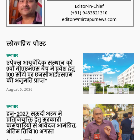
Editor-in-Chief
(+91) 9453821310
editor@mirzapurnews.com
लोकप्रिय पोस्ट
समाचार
एपेक्स आयुर्वेदिक संस्थान को
9वीं बीएएमएस बैच में प्रवेश हेतु
100 सीटों पर एनसीआईएसएम
की अनुमति प्राप्त*
August 5, 2026
समाचार
हज-2027: सऊदी अरब में
प्रतिनियुक्ति हेतु सरकारी
कर्मचारियों से आवेदन आमंत्रित,
अंतिम तिथि 10 अगस्त