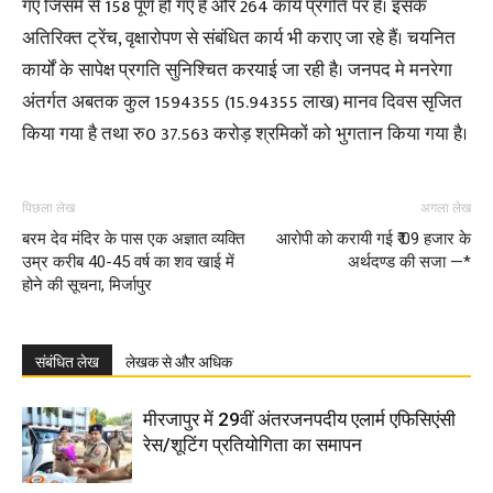
गए जिसमे से 158 पूर्ण हो गए हैं और 264 कार्य प्रगति पर हैं। इसके
अतिरिक्त ट्रेंच, वृक्षारोपण से संबंधित कार्य भी कराए जा रहे हैं। चयनित
कार्यों के सापेक्ष प्रगति सुनिश्चित करयाई जा रही है। जनपद मे मनरेगा
अंतर्गत अबतक कुल 1594355 (15.94355 लाख) मानव दिवस सृजित
किया गया है तथा रु0 37.563 करोड़ श्रमिकों को भुगतान किया गया है।
पिछला लेख
अगला लेख
बरम देव मंदिर के पास एक अज्ञात व्यक्ति
आरोपी को करायी गई ₹ 09 हजार के
उम्र करीब 40-45 वर्ष का शव खाई में
अर्थदण्ड की सजा —*
होने की सूचना, मिर्जापुर
संबंधित लेख
लेखक से और अधिक
मीरजापुर में 29वीं अंतरजनपदीय एलार्म एफिसिएंसी
रेस/शूटिंग प्रतियोगिता का समापन