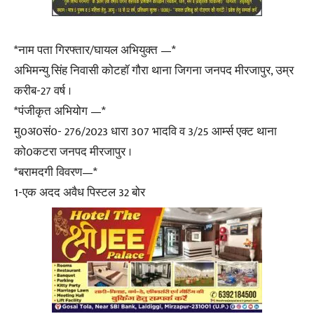
*नाम पता गिरफ्तार/घायल अभियुक्त —*
अभिमन्यु सिंह निवासी कोटहॉ गौरा थाना जिगना जनपद मीरजापुर, उम्र
करीब-27 वर्ष ।
*पंजीकृत अभियोग —*
मु0अ0सं0- 276/2023 धारा 307 भादवि व 3/25 आर्म्स एक्ट थाना
को0कटरा जनपद मीरजापुर ।
*बरामदगी विवरण—*
1-एक अदद अवैध पिस्टल 32 बोर