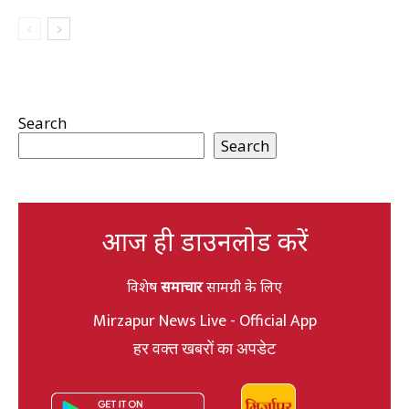
Search
Search
आज ही डाउनलोड करें
विशेष
समाचार
सामग्री के लिए
Mirzapur News Live - Official App
हर वक्त खबरों का अपडेट