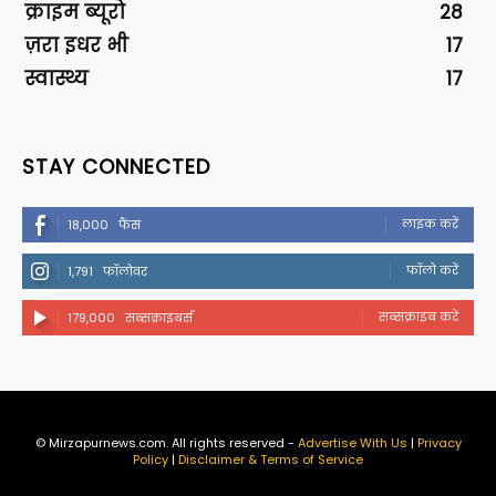
क्राइम ब्यूरो
28
ज़रा इधर भी
17
स्वास्थ्य
17
STAY CONNECTED
लाइक करें
18,000
फैंस
फॉलो करें
1,791
फॉलोवर
सब्सक्राइब करें
179,000
सब्सक्राइबर्स
© Mirzapurnews.com. All rights reserved -
Advertise With Us
|
Privacy
Policy
|
Disclaimer & Terms of Service