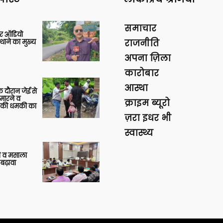
समाचार
र ऑडियो
थाने का मुख्य
राजनीति
अपना ज़िला
कारोबार
आस्था
 दौरान जेई से
 मारने व
क्राइम ब्यूरो
ाने की धमकी का
ज़रा इधर भी
स्वास्थ्य
्जी व मसाला
बढ़ावा