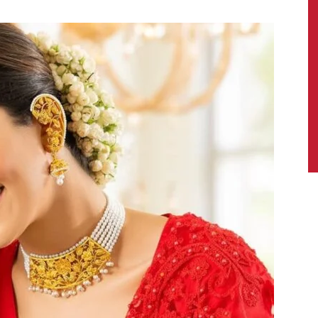
News,
Latest
News