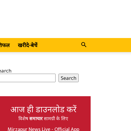
शिफल
खरीदे-बेचें
earch
Search
आज ही डाउनलोड करें
विशेष
समाचार
सामग्री के लिए
Mirzapur News Live - Official App