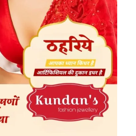
in
Hindi,
Today
Hindi