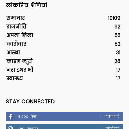
लोकप्रिय श्रेणियां
समाचार
19109
राजनीति
62
अपना ज़िला
55
कारोबार
52
आस्था
31
क्राइम ब्यूरो
28
ज़रा इधर भी
17
स्वास्थ्य
17
STAY CONNECTED
लाइक करें
18,000
फैंस
फॉलो करें
1,791
फॉलोवर