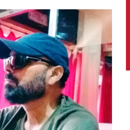
News,
Latest
News