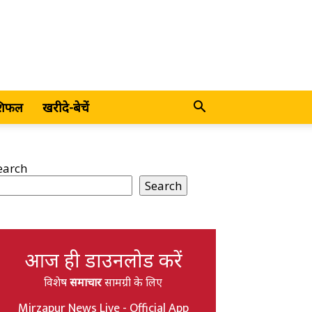
शिफल
खरीदे-बेचें
earch
Search
आज ही डाउनलोड करें
विशेष
समाचार
सामग्री के लिए
Mirzapur News Live - Official App