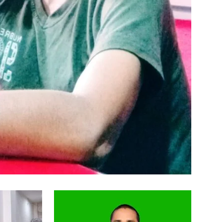
in
Hindi,
Today
Hindi