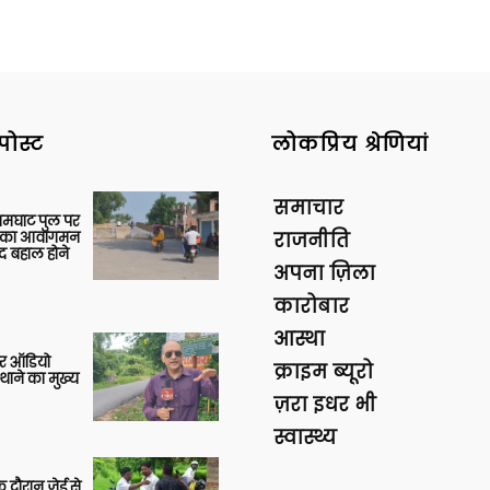
पोस्ट
लोकप्रिय श्रेणियां
समाचार
आमघाट पुल पर
ों का आवागमन
राजनीति
द बहाल होने
अपना ज़िला
कारोबार
आस्था
र ऑडियो
क्राइम ब्यूरो
थाने का मुख्य
ज़रा इधर भी
स्वास्थ्य
 दौरान जेई से