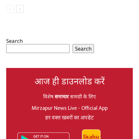
Search
Search
आज ही डाउनलोड करें
विशेष
समाचार
सामग्री के लिए
Mirzapur News Live - Official App
हर वक्त खबरों का अपडेट