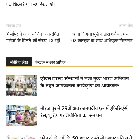
पदाधिकारीगण उपस्थित थे।
पिछला लेख
अगला लेख
मिर्जापुर में आज कोरोना संक्रमित
थाना जिगना पुलिस द्वारा अवैध तमंचा व
मरीजों के मिलने की संख्या 13 रही
02 कारतूस के साथ अभियुक्त गिरफ्तार
संबंधित लेख
लेखक से और अधिक
एपेक्स ट्रस्ट संस्थानों में नशा मुक्त भारत अभियान
के तहत जागरूकता कार्यक्रम का आयोजन*
मीरजापुर में 29वीं अंतरजनपदीय एलार्म एफिसिएंसी
रेस/शूटिंग प्रतियोगिता का समापन
फोन-पे से ठगी के 50 हजार रुपये मीरजापुर पुलिस ने