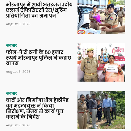
मीरजापुर में 29वीं अंतरजनपदीय
एलार्म एफिसिएंसी रेस/शूटिंग
प्रतियोगिता का समापन
August 8, 2026
समाचार
फोन-पे से ठगी के 50 हजार
रुपये मीरजापुर पुलिस ने कराए
वापस
August 8, 2026
समाचार
घाटों और निर्माणाधीन हेलीपैड
का मंडलायुक्त ने किया
निरीक्षण, समय से कार्य पूरा
कराने के निर्देश
August 8, 2026