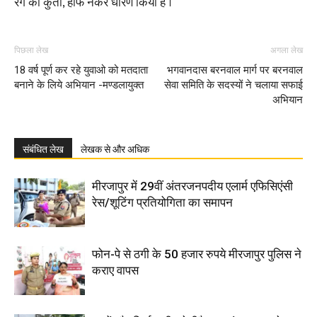
रंग का कुर्ता, हॉफ नेकर धारण किया है ।
पिछला लेख
अगला लेख
18 वर्ष पूर्ण कर रहे युवाओ को मतदाता
भगवानदास बरनवाल मार्ग पर बरनवाल
बनाने के लिये अभियान -मण्डलायुक्त
सेवा समिति के सदस्यों ने चलाया सफाई
अभियान
संबंधित लेख
लेखक से और अधिक
मीरजापुर में 29वीं अंतरजनपदीय एलार्म एफिसिएंसी
रेस/शूटिंग प्रतियोगिता का समापन
फोन-पे से ठगी के 50 हजार रुपये मीरजापुर पुलिस ने
कराए वापस