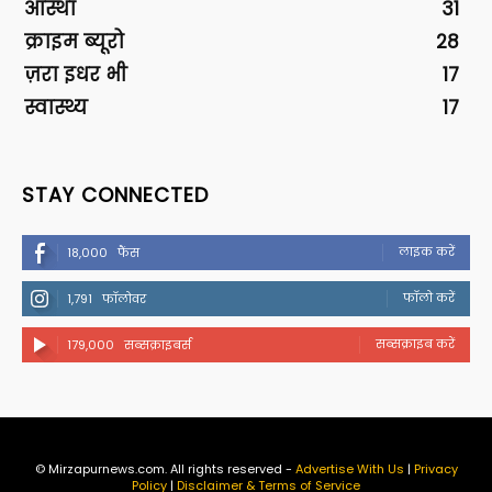
आस्था
31
क्राइम ब्यूरो
28
ज़रा इधर भी
17
स्वास्थ्य
17
STAY CONNECTED
लाइक करें
18,000
फैंस
फॉलो करें
1,791
फॉलोवर
सब्सक्राइब करें
179,000
सब्सक्राइबर्स
© Mirzapurnews.com. All rights reserved -
Advertise With Us
|
Privacy
Policy
|
Disclaimer & Terms of Service