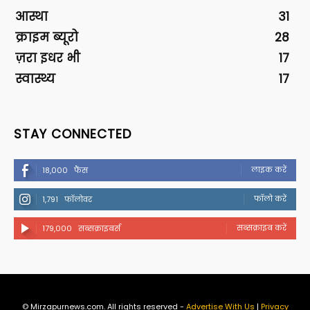
आस्था
31
क्राइम ब्यूरो
28
ज़रा इधर भी
17
स्वास्थ्य
17
STAY CONNECTED
लाइक करें
18,000
फैंस
फॉलो करें
1,791
फॉलोवर
सब्सक्राइब करें
179,000
सब्सक्राइबर्स
© Mirzapurnews.com. All rights reserved -
Advertise With Us
|
Privacy