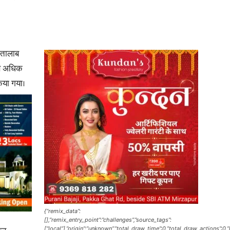
in
 तालाब
ससे अधिक
िया गया।
Hindi,
Today
{“remix_data”:
[],”remix_entry_point”:”challenges”,”source_tags”:
Hindi
[“local”],”origin”:”unknown”,”total_draw_time”:0,”total_draw_actions”:0