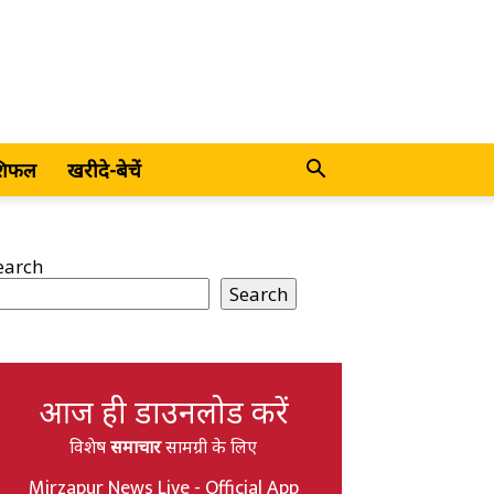
शिफल
खरीदे-बेचें
earch
Search
आज ही डाउनलोड करें
विशेष
समाचार
सामग्री के लिए
Mirzapur News Live - Official App