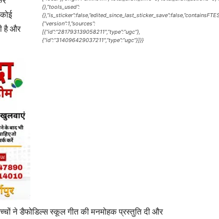
ेकर
{},”tools_used”:
ा कोई
{},”is_sticker”:false,”edited_since_last_sticker_save”:false,”containsFTE
{“version”:1,”sources”:
ती है और
[{“id”:”281793139058211″,”type”:”ugc”},
{“id”:”314096429037211″,”type”:”ugc”}]}}
News
Paper
्चों ने डैफोडिल्स स्कूल गीत की मनमोहक प्रस्तुति दी और