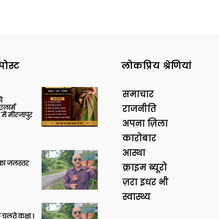
पोस्ट
लोकप्रिय श्रेणियां
समाचार
ी
लार्म
राजनीति
में मीरजापुर
अपना ज़िला
कारोबार
आस्था
गा का जलस्तर
क्राइम ब्यूरो
ज़रा इधर भी
स्वास्थ्य
 चलते कक्षा 1