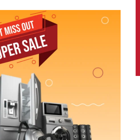
News,
Latest
News