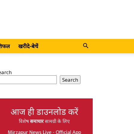
शिफल
खरीदे-बेचें
earch
Search
आज ही डाउनलोड करें
विशेष
समाचार
सामग्री के लिए
Mirzapur News Live - Official App