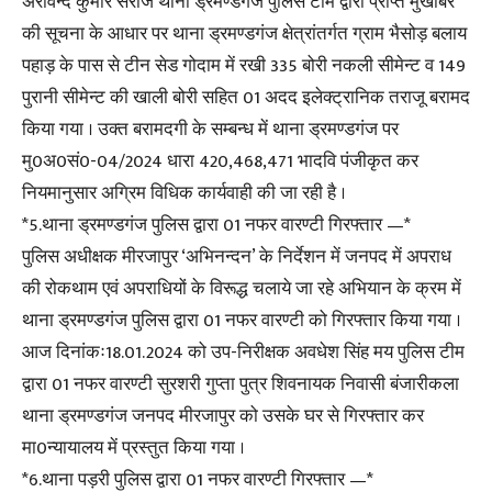
अरविन्द कुमार सरोज थाना ड्रमण्डगंज पुलिस टीम द्वारा प्राप्त मुखबिर
की सूचना के आधार पर थाना ड्रमण्डगंज क्षेत्रांतर्गत ग्राम भैसोड़ बलाय
पहाड़ के पास से टीन सेड गोदाम में रखी 335 बोरी नकली सीमेन्ट व 149
पुरानी सीमेन्ट की खाली बोरी सहित 01 अदद इलेक्ट्रानिक तराजू बरामद
किया गया । उक्त बरामदगी के सम्बन्ध में थाना ड्रमण्डगंज पर
मु0अ0सं0-04/2024 धारा 420,468,471 भादवि पंजीकृत कर
नियमानुसार अग्रिम विधिक कार्यवाही की जा रही है ।
*5.थाना ड्रमण्डगंज पुलिस द्वारा 01 नफर वारण्टी गिरफ्तार —*
पुलिस अधीक्षक मीरजापुर ‘अभिनन्दन’ के निर्देशन में जनपद में अपराध
की रोकथाम एवं अपराधियों के विरूद्ध चलाये जा रहे अभियान के क्रम में
थाना ड्रमण्डगंज पुलिस द्वारा 01 नफर वारण्टी को गिरफ्तार किया गया ।
आज दिनांकः18.01.2024 को उप-निरीक्षक अवधेश सिंह मय पुलिस टीम
द्वारा 01 नफर वारण्टी सुरशरी गुप्ता पुत्र शिवनायक निवासी बंजारीकला
थाना ड्रमण्डगंज जनपद मीरजापुर को उसके घर से गिरफ्तार कर
मा0न्यायालय में प्रस्तुत किया गया ।
*6.थाना पड़री पुलिस द्वारा 01 नफर वारण्टी गिरफ्तार —*