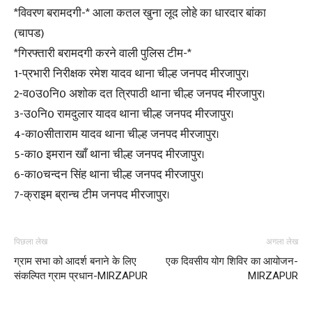
*विवरण बरामदगी-* आला कतल खुना लूद लोहे का धारदार बांका
(चापड)
*गिरफ्तारी बरामदगी करने वाली पुलिस टीम-*
1-प्रभारी निरीक्षक रमेश यादव थाना चील्ह जनपद मीरजापुर।
2-व0उ0नि0 अशोक दत त्रिपाठी थाना चील्ह जनपद मीरजापुर।
3-उ0नि0 रामदुलार यादव थाना चील्ह जनपद मीरजापुर।
4-का0सीताराम यादव थाना चील्ह जनपद मीरजापुर।
5-का0 इमरान खाँ थाना चील्ह जनपद मीरजापुर।
6-का0चन्दन सिंह थाना चील्ह जनपद मीरजापुर।
7-क्राइम ब्रान्च टीम जनपद मीरजापुर।
पिछला लेख
अगला लेख
ग्राम सभा को आदर्श बनाने के लिए
एक दिवसीय योग शिविर का आयोजन-
संकल्पित ग्राम प्रधान-MIRZAPUR
MIRZAPUR