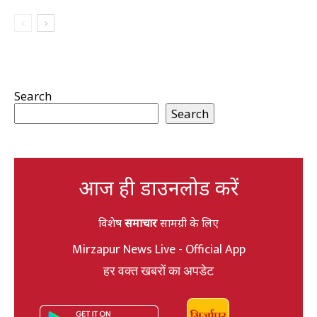
Search
Search
आज ही डाउनलोड करें
विशेष
समाचार
सामग्री के लिए
Mirzapur News Live - Official App
हर वक्त खबरों का अपडेट