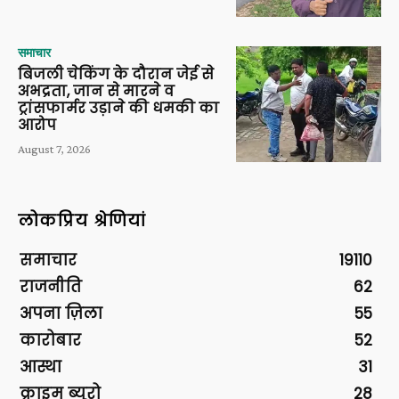
समाचार
बिजली चेकिंग के दौरान जेई से
अभद्रता, जान से मारने व
ट्रांसफार्मर उड़ाने की धमकी का
आरोप
August 7, 2026
लोकप्रिय श्रेणियां
समाचार
19110
राजनीति
62
अपना ज़िला
55
कारोबार
52
आस्था
31
क्राइम ब्यूरो
28