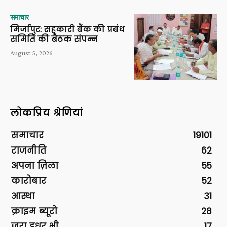
समाचार
मिर्जापुर: सहकारी बैंक की प्रबंध
समिति की बैठक संपन्न
August 5, 2026
लोकप्रिय श्रेणियां
समाचार
19101
राजनीति
62
अपना ज़िला
55
कारोबार
52
आस्था
31
क्राइम ब्यूरो
28
ज़रा इधर भी
17