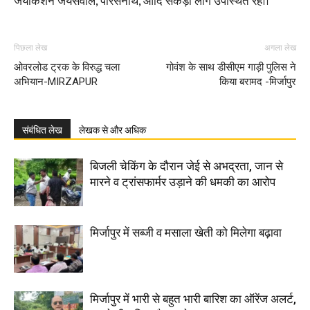
जयकिशन जयसवाल, पारसनाथ, आदि सैकड़ों लोग उपस्थित रहे।।
पिछला लेख
अगला लेख
ओवरलोड ट्रक के विरुद्ध चला
गोवंश के साथ डीसीएम गाड़ी पुलिस ने
अभियान-MIRZAPUR
किया बरामद -मिर्जापुर
संबंधित लेख
लेखक से और अधिक
बिजली चेकिंग के दौरान जेई से अभद्रता, जान से
मारने व ट्रांसफार्मर उड़ाने की धमकी का आरोप
मिर्जापुर में सब्जी व मसाला खेती को मिलेगा बढ़ावा
मिर्जापुर में भारी से बहुत भारी बारिश का ऑरेंज अलर्ट,