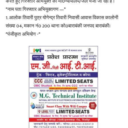
करते हुए गिरफ्तार अभियुक्त को मा0न्यायालय/जेल भेजा जा रहा है ।
*नाम पता गिरफ्तार अभियुक्तगण —*
1. आलोक तिवारी पुत्र योगेन्द्र तिवारी निवासी आवास विकास कालोनी
संख्या 04, मकान नं0 200 थाना को0बाराबंकी जनपद बाराबंकी।
*पंजीकृत अभियोग -*