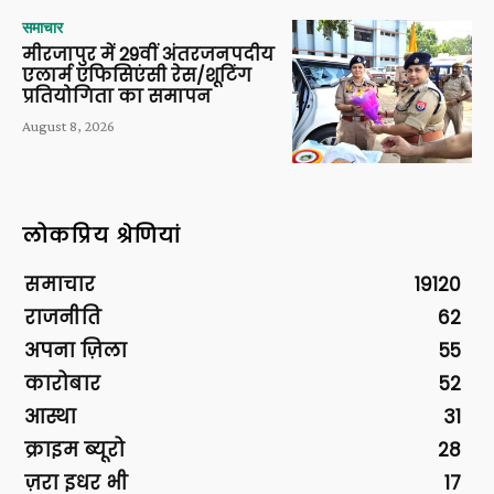
समाचार
मीरजापुर में 29वीं अंतरजनपदीय
एलार्म एफिसिएंसी रेस/शूटिंग
प्रतियोगिता का समापन
August 8, 2026
लोकप्रिय श्रेणियां
समाचार
19120
राजनीति
62
अपना ज़िला
55
कारोबार
52
आस्था
31
क्राइम ब्यूरो
28
ज़रा इधर भी
17