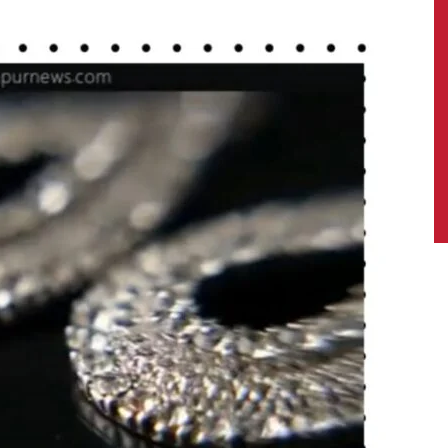
News,
Latest
News