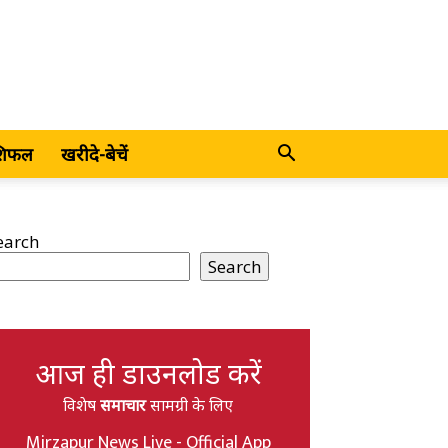
शिफल
खरीदे-बेचें
earch
Search
आज ही डाउनलोड करें
विशेष
समाचार
सामग्री के लिए
Mirzapur News Live - Official App