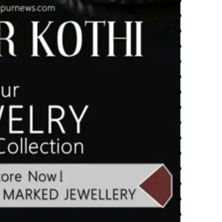
in
Hindi,
Today
Hindi