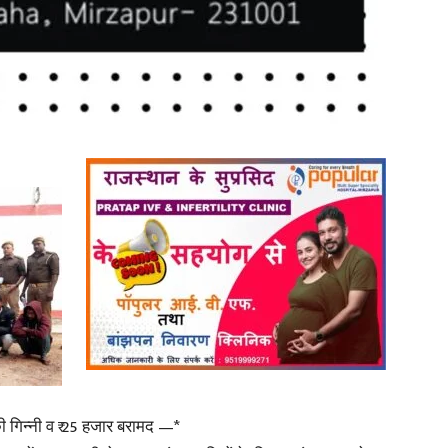
News
Paper
ी गिन्नी व ₹ 25 हजार बरामद —*