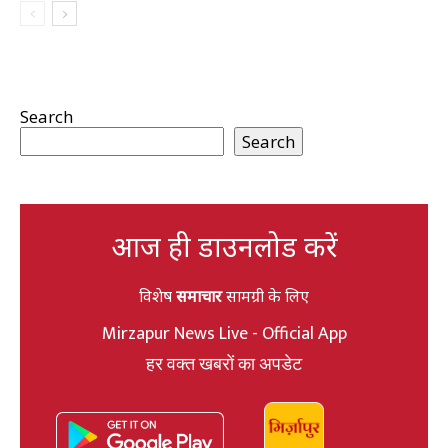
Search
Search
आज ही डाउनलोड करें
विशेष
समाचार
सामग्री के लिए
Mirzapur News Live - Official App
हर वक्त खबरों का अपडेट