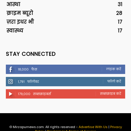
आस्था
31
क्राइम ब्यूरो
28
ज़रा इधर भी
17
स्वास्थ्य
17
STAY CONNECTED
लाइक करें
18,000
फैंस
फॉलो करें
1,791
फॉलोवर
सब्सक्राइब करें
179,000
सब्सक्राइबर्स
© Mirzapurnews.com. All rights reserved -
Advertise With Us
|
Privacy