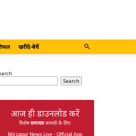
शिफल
खरीदे-बेचें
earch
Search
आज ही डाउनलोड करें
विशेष
समाचार
सामग्री के लिए
Mirzapur News Live - Official App