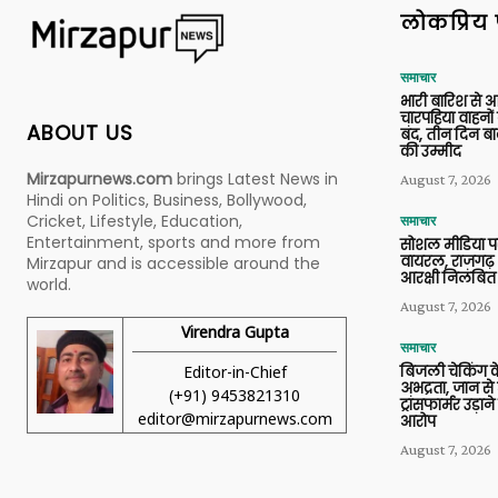
लोकप्रिय 
समाचार
भारी बारिश से 
चारपहिया वाहन
ABOUT US
बंद, तीन दिन बा
की उम्मीद
Mirzapurnews.com
brings Latest News in
August 7, 2026
Hindi on Politics, Business, Bollywood,
Cricket, Lifestyle, Education,
समाचार
Entertainment, sports and more from
सोशल मीडिया प
वायरल, राजगढ़ 
Mirzapur and is accessible around the
आरक्षी निलंबित
world.
August 7, 2026
Virendra Gupta
समाचार
Editor-in-Chief
बिजली चेकिंग के
अभद्रता, जान से
(+91) 9453821310
ट्रांसफार्मर उड़
editor@mirzapurnews.com
आरोप
August 7, 2026