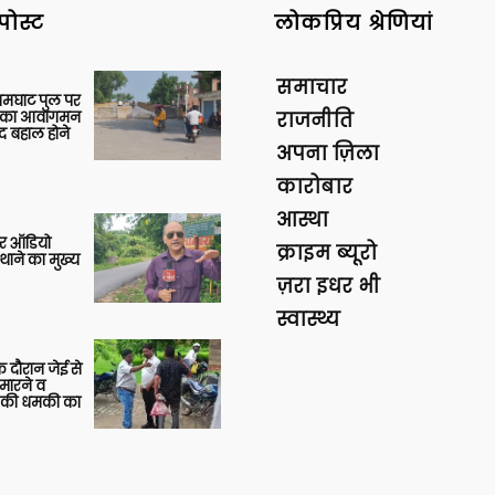
पोस्ट
लोकप्रिय श्रेणियां
समाचार
आमघाट पुल पर
ों का आवागमन
राजनीति
द बहाल होने
अपना ज़िला
कारोबार
आस्था
र ऑडियो
क्राइम ब्यूरो
थाने का मुख्य
ज़रा इधर भी
स्वास्थ्य
 दौरान जेई से
 मारने व
ाने की धमकी का