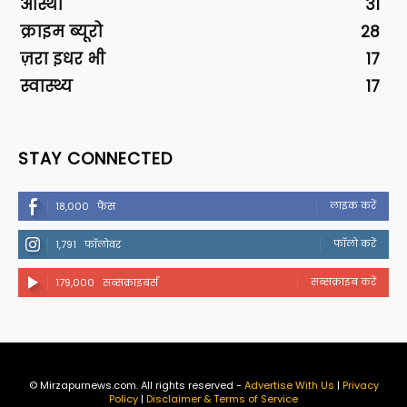
आस्था
31
क्राइम ब्यूरो
28
ज़रा इधर भी
17
स्वास्थ्य
17
STAY CONNECTED
लाइक करें
18,000
फैंस
फॉलो करें
1,791
फॉलोवर
सब्सक्राइब करें
179,000
सब्सक्राइबर्स
© Mirzapurnews.com. All rights reserved -
Advertise With Us
|
Privacy
Policy
|
Disclaimer & Terms of Service