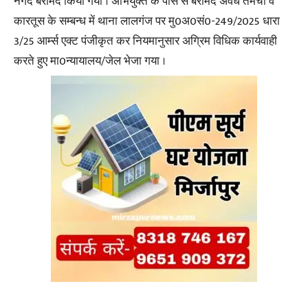
नगद बरामद किया गया । अभियुक्त के पास से बरामद अवैध तमंचा व
कारतूस के सम्बन्ध में थाना लालगंज पर मु0अ0सं0-249/2025 धारा
3/25 आर्म्स एक्ट पंजीकृत कर नियमानुसार अग्रिम विधिक कार्यवाही
करते हुए मा0न्यायालय/जेल भेजा गया ।