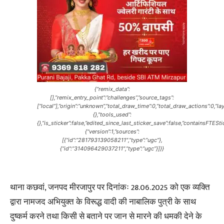
{“remix_data”:
[],”remix_entry_point”:”challenges”,”source_tags”:
[“local”],”origin”:”unknown”,”total_draw_time”:0,”total_draw_actions”:0,”
{},”tools_used”:
{},”is_sticker”:false,”edited_since_last_sticker_save”:false,”containsFTESt
{“version”:1,”sources”:
[{“id”:”281793139058211″,”type”:”ugc”},
{“id”:”314096429037211″,”type”:”ugc”}]}}
थाना कछवां, जनपद मीरजापुर पर दिनांकः 28.06.2025 को एक व्यक्ति
द्वारा नामजद अभियुक्त के विरूद्ध वादी की नाबालिक पुत्री के साथ
दुष्कर्म करने तथा किसी से बताने पर जान से मारने की धमकी देने के