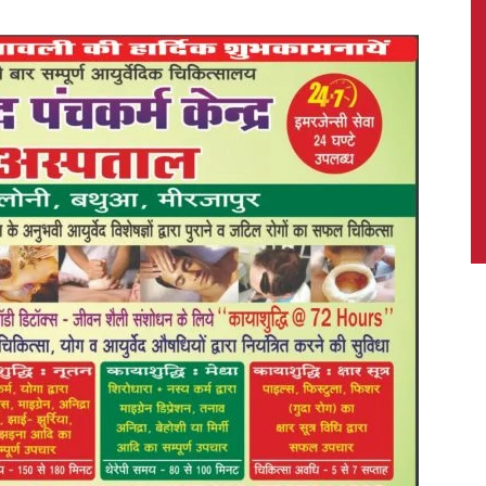
News,
Latest
News