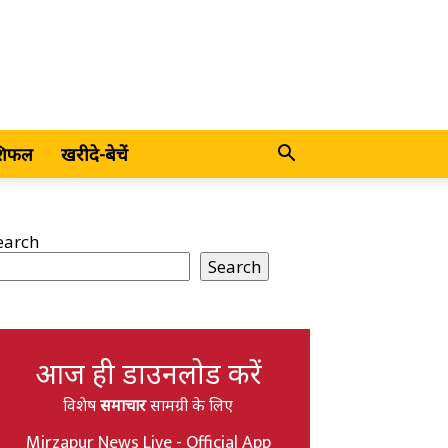
शिफल
खरीदे-बेचें
earch
Search
आज ही डाउनलोड करें
विशेष
समाचार
सामग्री के लिए
Mirzapur News Live - Official App