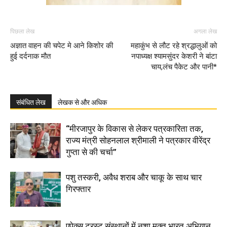
पिछला लेख
अगला लेख
अज्ञात वाहन की चपेट मे आने किशोर की
महाकुंभ से लौट रहे श्रद्धालुओं को
हुई दर्दनाक मौत
नपाध्यक्ष श्यामसुंदर केशरी ने बांटा
चाय,लंच पैकेट और पानी*
संबंधित लेख
लेखक से और अधिक
“मीरजापुर के विकास से लेकर पत्रकारिता तक,
राज्य मंत्री सोहनलाल श्रीमाली ने पत्रकार वीरेंद्र
गुप्ता से की चर्चा”
पशु तस्करी, अवैध शराब और चाकू के साथ चार
गिरफ्तार
एपेक्स ट्रस्ट संस्थानों में नशा मुक्त भारत अभियान