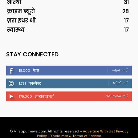
आस्था
31
क्राइम ब्यूरो
28
ज़रा इधर भी
17
स्वास्थ्य
17
STAY CONNECTED
लाइक करें
18,000
फैंस
फॉलो करें
1,791
फॉलोवर
सब्सक्राइब करें
179,000
सब्सक्राइबर्स
© Mirzapurnews.com. All rights reserved -
Advertise With Us
|
Privacy
Policy
|
Disclaimer & Terms of Service