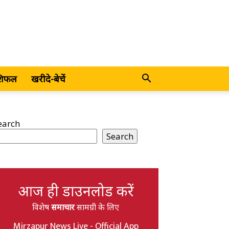
शिफल
खरीदे-बेचें
earch
Search
आज ही डाउनलोड करें
विशेष
समाचार
सामग्री के लिए
Mirzapur News Live - Official App