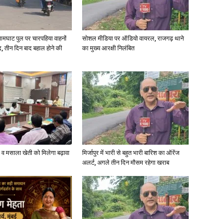
in
आमघाट पुल पर चारपहिया वाहनों
सोशल मीडिया पर ऑडियो वायरल, राजगढ़ थाने
, तीन दिन बाद बहाल होने की
का मुख्य आरक्षी निलंबित
Hindi,
Today
्जी व मसाला खेती को मिलेगा बढ़ावा
मिर्जापुर में भारी से बहुत भारी बारिश का ऑरेंज
अलर्ट, अगले तीन दिन मौसम रहेगा खराब
Hindi