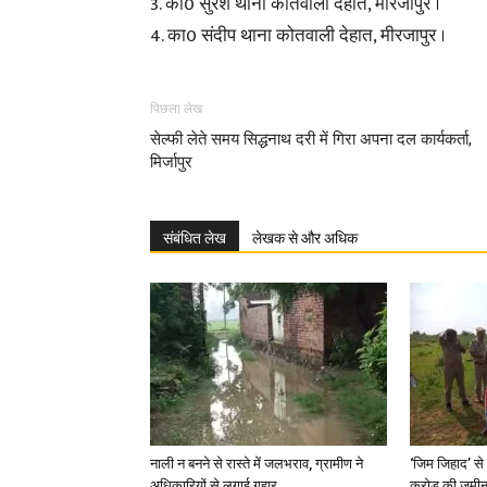
3. का0 सुरेश थाना कोतवाली देहात, मीरजापुर ।
4. का0 संदीप थाना कोतवाली देहात, मीरजापुर ।
पिछला लेख
सेल्फी लेते समय सिद्धनाथ दरी में गिरा अपना दल कार्यकर्ता,
मिर्जापुर
संबंधित लेख
लेखक से और अधिक
नाली न बनने से रास्ते में जलभराव, ग्रामीण ने
‘जिम जिहाद’ से 
अधिकारियों से लगाई गुहार
करोड़ की जमीन 