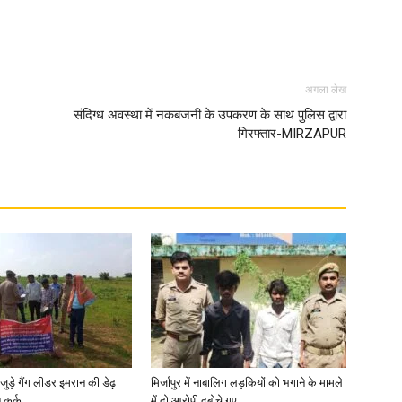
in
अगला लेख
संदिग्ध अवस्था में नकबजनी के उपकरण के साथ पुलिस द्वारा
गिरफ्तार-MIRZAPUR
Hindi,
Today
जुड़े गैंग लीडर इमरान की डेढ़
मिर्जापुर में नाबालिग लड़कियों को भगाने के मामले
Hindi
कुर्क
में दो आरोपी दबोचे गए