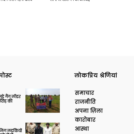
पोस्ट
लोकप्रिय श्रेणियां
समाचार
ुड़े गैंग लीडर
रोड़ की
राजनीति
अपना ज़िला
कारोबार
आस्था
बालिग लड़कियों