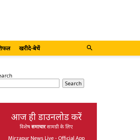
शिफल
खरीदे-बेचें
earch
Search
आज ही डाउनलोड करें
विशेष
समाचार
सामग्री के लिए
Mirzapur News Live - Official App