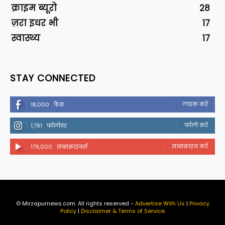
क्राइम ब्यूरो
28
ज़रा इधर भी
17
स्वास्थ्य
17
STAY CONNECTED
लाइक करें
18,000
फैंस
फॉलो करें
1,791
फॉलोवर
सब्सक्राइब करें
179,000
सब्सक्राइबर्स
© Mirzapurnews.com. All rights reserved -
Advertise With Us
|
Privacy
Policy
|
Disclaimer & Terms of Service