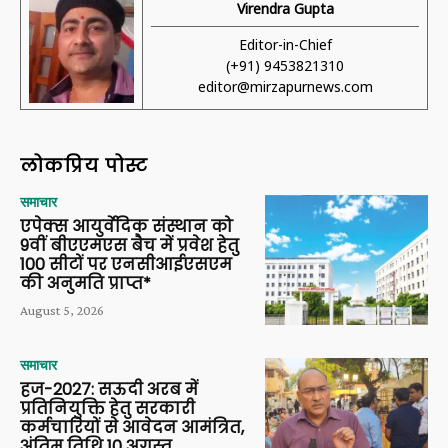
Virendra Gupta
Editor-in-Chief
(+91) 9453821310
editor@mirzapurnews.com
लोकप्रिय पोस्ट
समाचार
एपेक्स आयुर्वेदिक संस्थान को
9वीं बीएएमएस बैच में प्रवेश हेतु
100 सीटों पर एनसीआईएसएम
की अनुमति प्राप्त*
August 5, 2026
समाचार
हज-2027: सऊदी अरब में
प्रतिनियुक्ति हेतु सरकारी
कर्मचारियों से आवेदन आमंत्रित,
अंतिम तिथि 10 अगस्त