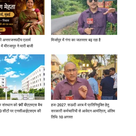
News
ी अन्तरजनपदीय एलार्म
मिर्जापुर में गंगा का जलस्तर बढ़ रहा है
में मीरजापुर ने मारी बाजी
Paper
िक संस्थान को 9वीं बीएएमएस बैच
हज-2027: सऊदी अरब में प्रतिनियुक्ति हेतु
ु 100 सीटों पर एनसीआईएसएम की
सरकारी कर्मचारियों से आवेदन आमंत्रित, अंतिम
तिथि 10 अगस्त