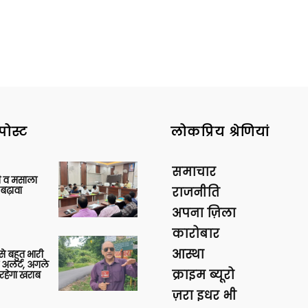
पोस्ट
लोकप्रिय श्रेणियां
समाचार
्जी व मसाला
बढ़ावा
राजनीति
अपना ज़िला
कारोबार
आस्था
 से बहुत भारी
 अलर्ट, अगले
क्राइम ब्यूरो
रहेगा खराब
ज़रा इधर भी