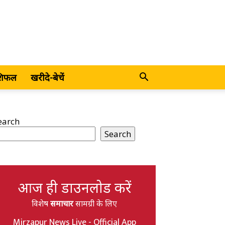
शिफल
खरीदे-बेचें
earch
Search
आज ही डाउनलोड करें
विशेष
समाचार
सामग्री के लिए
Mirzapur News Live - Official App